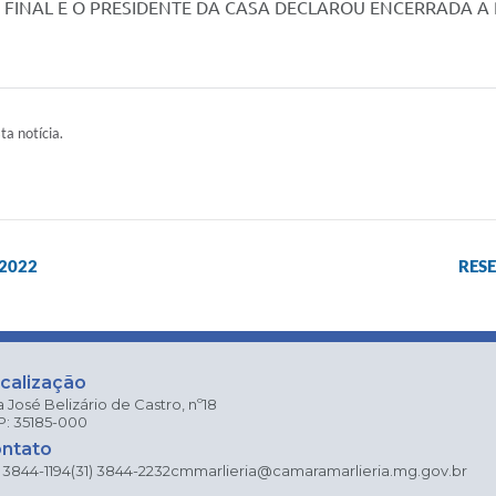
 FINAL E O PRESIDENTE DA CASA DECLAROU ENCERRADA A 
ta notícia.
2022
RESE
calização
 José Belizário de Castro, nº18
: 35185-000
ntato
) 3844-1194
(31) 3844-2232
cmmarlieria@camaramarlieria.mg.gov.br