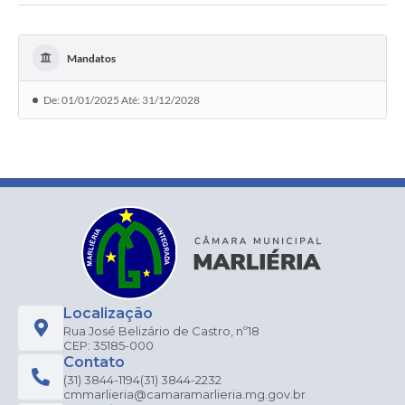
Mandatos
De: 01/01/2025 Até: 31/12/2028
Localização
Rua José Belizário de Castro, nº18
CEP: 35185-000
Contato
(31) 3844-1194
(31) 3844-2232
cmmarlieria@camaramarlieria.mg.gov.br