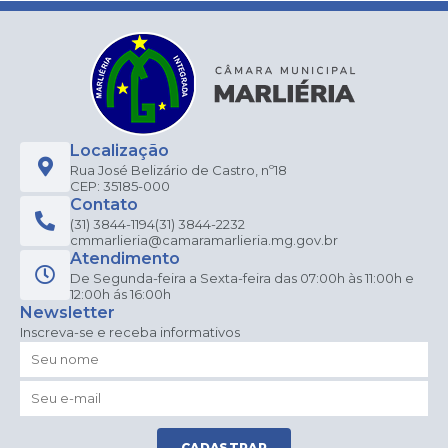
Localização
Rua José Belizário de Castro, nº18
CEP: 35185-000
Contato
(31) 3844-1194
(31) 3844-2232
cmmarlieria@camaramarlieria.mg.gov.br
Atendimento
De Segunda-feira a Sexta-feira das 07:00h às 11:00h e
12:00h ás 16:00h
Newsletter
Inscreva-se e receba informativos
CADASTRAR