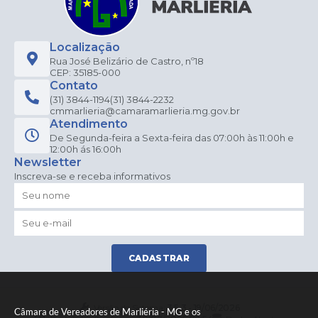
Localização
Rua José Belizário de Castro, nº18
CEP: 35185-000
Contato
(31) 3844-1194
(31) 3844-2232
cmmarlieria@camaramarlieria.mg.gov.br
Atendimento
De Segunda-feira a Sexta-feira das 07:00h às 11:00h e
12:00h ás 16:00h
Newsletter
Inscreva-se e receba informativos
CADASTRAR
Versão do Sistema:
3.5.3 - 19/06/2026
Câmara de Vereadores de Marliéria - MG e os