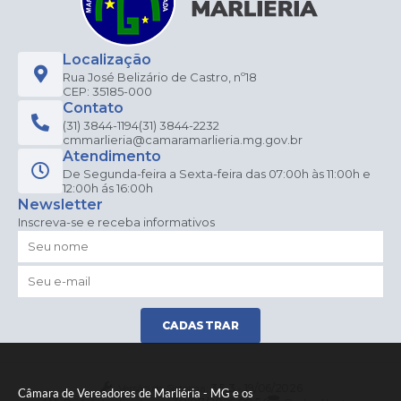
Localização
Rua José Belizário de Castro, nº18
CEP: 35185-000
Contato
(31) 3844-1194
(31) 3844-2232
cmmarlieria@camaramarlieria.mg.gov.br
Atendimento
De Segunda-feira a Sexta-feira das 07:00h às 11:00h e
12:00h ás 16:00h
Newsletter
Inscreva-se e receba informativos
CADASTRAR
Versão do Sistema:
3.5.3 - 19/06/2026
Câmara de Vereadores de Marliéria - MG e os