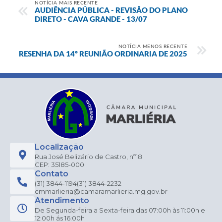
NOTÍCIA MAIS RECENTE
AUDIÊNCIA PÚBLICA - REVISÃO DO PLANO
DIRETO - CAVA GRANDE - 13/07
NOTÍCIA MENOS RECENTE
RESENHA DA 14º REUNIÃO ORDINARIA DE 2025
Localização
Rua José Belizário de Castro, nº18
CEP: 35185-000
Contato
(31) 3844-1194
(31) 3844-2232
cmmarlieria@camaramarlieria.mg.gov.br
Atendimento
De Segunda-feira a Sexta-feira das 07:00h às 11:00h e
12:00h ás 16:00h