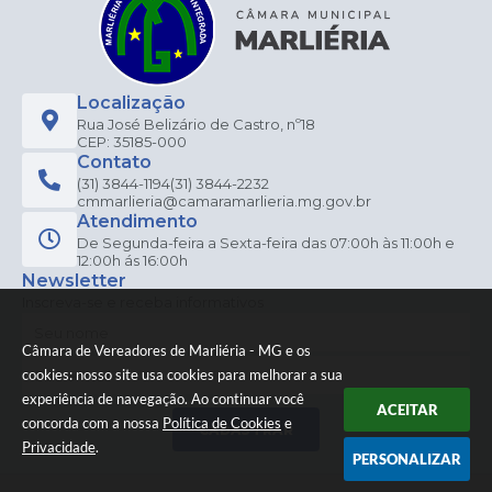
Localização
Rua José Belizário de Castro, nº18
CEP: 35185-000
Contato
(31) 3844-1194
(31) 3844-2232
cmmarlieria@camaramarlieria.mg.gov.br
Atendimento
De Segunda-feira a Sexta-feira das 07:00h às 11:00h e
12:00h ás 16:00h
Newsletter
Inscreva-se e receba informativos
Câmara de Vereadores de Marliéria - MG e os
cookies: nosso site usa cookies para melhorar a sua
experiência de navegação. Ao continuar você
ACEITAR
concorda com a nossa
Política de Cookies
e
CADASTRAR
Privacidade
.
PERSONALIZAR