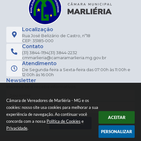
Localização
Rua José Belizário de Castro, nº18
CEP: 35185-000
Contato
(31) 3844-1194
(31) 3844-2232
cmmarlieria@camaramarlieria.mg.gov.br
Atendimento
De Segunda-feira a Sexta-feira das 07:00h às 11:00h e
12:00h ás 16:00h
Newsletter
Inscreva-se e receba informativos
Câmara de Vereadores de Marliéria - MG e os
cookies: nosso site usa cookies para melhorar a sua
experiência de navegação. Ao continuar você
ACEITAR
concorda com a nossa
Política de Cookies
e
CADASTRAR
Privacidade
.
PERSONALIZAR